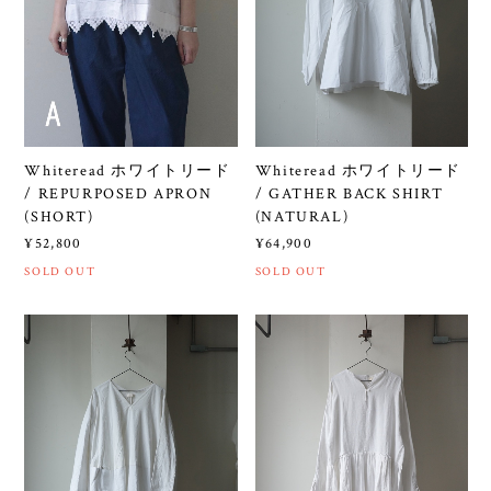
Whiteread ホワイトリード
Whiteread ホワイトリード
/ REPURPOSED APRON
/ GATHER BACK SHIRT
(SHORT)
(NATURAL)
¥52,800
¥64,900
SOLD OUT
SOLD OUT