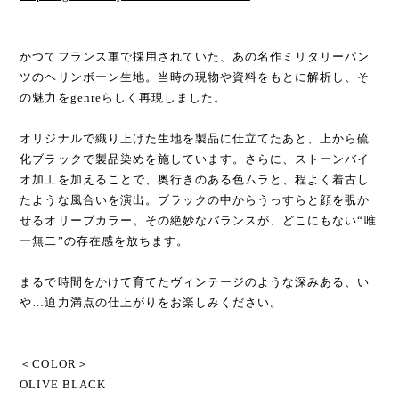
かつてフランス軍で採用されていた、あの名作ミリタリーパン
ツのヘリンボーン生地。当時の現物や資料をもとに解析し、そ
の魅力をgenreらしく再現しました。
オリジナルで織り上げた生地を製品に仕立てたあと、上から硫
化ブラックで製品染めを施しています。さらに、ストーンバイ
オ加工を加えることで、奥行きのある色ムラと、程よく着古し
たような風合いを演出。ブラックの中からうっすらと顔を覗か
せるオリーブカラー。その絶妙なバランスが、どこにもない“唯
一無二”の存在感を放ちます。
まるで時間をかけて育てたヴィンテージのような深みある、い
や…迫力満点の仕上がりをお楽しみください。
＜COLOR＞
OLIVE BLACK